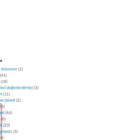
im
a bulunsun
(2)
(41)
(18)
ileri değerlendirme)
(3)
im
(11)
an daveti
(2)
85)
eri
(64)
(6)
ık
(20)
ışmaları
(3)
4)