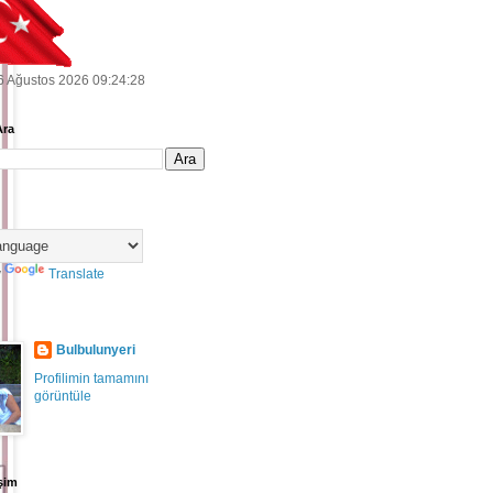
6 Ağustos 2026 09:24:30
Ara
y
Translate
Bulbulunyeri
Profilimin tamamını
görüntüle
şim