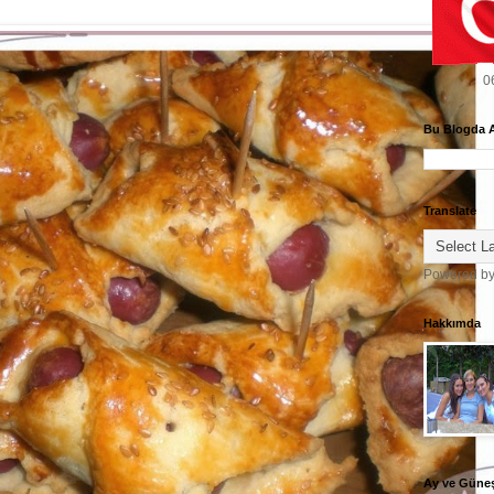
0
Bu Blogda 
Translate
Powered b
Hakkımda
Ay ve Güne