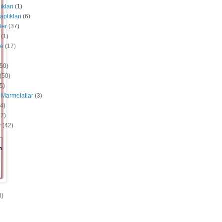
ıkları
(1)
aptıkları
(6)
ler
(37)
(1)
e
(17)
(50)
(50)
5)
 Marmelatlar
(3)
4)
37)
r
(42)
m
3)