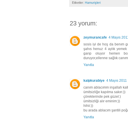
Etiketler:
Hamurişleri
23 yorum:
zeymurancafe
4 Mayıs 201
sosis iyi de hoş da benım gıb
şahıs henuz 4 aylık yemek 
garıp oluyor hemen boz
duruyor,ellerıne sağlık canım
Yanıtla
kalpkurabiye
4 Mayıs 2011
canım ablacımm inşallah kalb
ümitsizliğe kapılma sakın:))
çöreklerinde pek güzel:)
ümitsizliği alır eminim:))
hihii:))
bu arada ablacım şantili poğa
Yanıtla