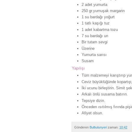
2 adet yumurta
250 gr.yumuşak margarin
1 su bardağı yoğurt
1 tatlı kaşığı tuz
1 adet kabartma tozu
7 su bardağı un
Bir tutam sevgi
Üzerine
Yumurta sarısı
Susam
Yapılışı
Tüm malzemeyi karıştırıp yu
Ceviz büyüklüğünde kopartıp, 
İki ucunu birleştirin. Simit şek
Arkalı önlü susama batırın.
Tepsiye dizin.
Önceden ısıtılmış fırında pişir
Afiyet olsun.
Gönderen
Bulbulunyeri
zaman:
10:42