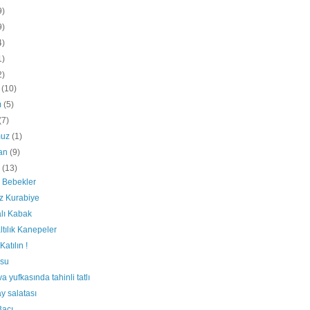
9)
9)
4)
1)
2)
k
(10)
m
(5)
(7)
muz
(1)
ran
(9)
s
(13)
 Bebekler
z Kurabiye
lı Kabak
tılık Kanepeler
Katılın !
isu
a yufkasında tahinli tatlı
y salatası
Bacı