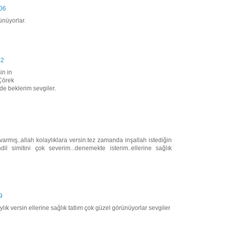
:06
ünüyorlar.
12
in in
.Çörek
nde beklerim sevgiler.
varmış..allah kolaylıklara versin.tez zamanda inşallah istediğin
dil simitini çok severim...denemekte isterim..ellerine sağlık
9
ylık versin ellerine sağlık tatlım çok güzel görünüyorlar sevgiler