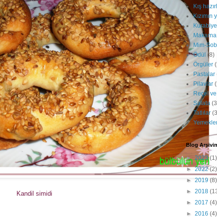
Kış hazırl
Kızımın y
Kurabiye
Makarna
Mim-Sob
Ödül
(8)
Örgüler
Pastalar
Pilavlar
(
Reçel ve
Salata
(3
Tatlılar
(
Yemekle
Blog Arşivi
►
2023
(1)
►
2022
(2)
►
2019
(8)
►
2018
(1
Kandil simidi
►
2017
(4)
►
2016
(4)