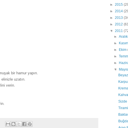
►
2015
(2
►
2014
(2
►
2013
(3
►
2012
(6
▼
2011
(7
►
Aralı
►
Kası
►
Ekim
►
Tem
►
Hazi
▼
Mayı
muşak bir hamur yapın.
Beyaz
elinizle uzatın.
Karpu
lini verin.
Krema
Kahval
Sizde 
in.
Tiram
Baklav
Buğda
Arap 