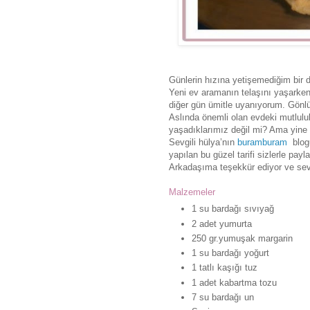
Günlerin hızına yetişemediğim bir
Yeni ev aramanın telaşını yaşarken
diğer gün ümitle uyanıyorum. Gönl
Aslında önemli olan evdeki mutluluk
yaşadıklarımız değil mi? Ama yine de
Sevgili hülya’nın
buramburam
blogu
yapılan bu güzel tarifi sizlerle pay
Arkadaşıma teşekkür ediyor ve sevg
Malzemeler
1 su bardağı sıvıyağ
2 adet yumurta
250 gr.yumuşak margarin
1 su bardağı yoğurt
1 tatlı kaşığı tuz
1 adet kabartma tozu
7 su bardağı un