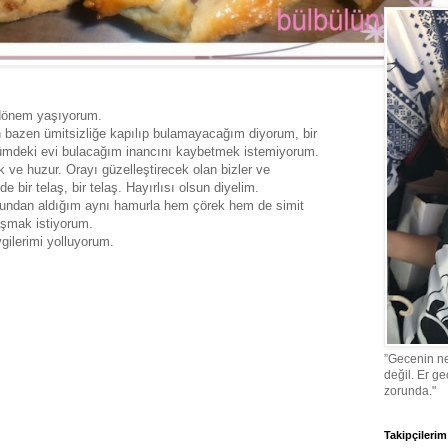
 dönem yaşıyorum.
 bazen ümitsizliğe kapılıp bulamayacağım diyorum, bir
ümdeki evi bulacağım inancını kaybetmek istemiyorum.
 ve huzur. Orayı güzelleştirecek olan bizler ve
 bir telaş, bir telaş. Hayırlısı olsun diyelim.
ndan aldığım aynı hamurla hem çörek hem de simit
laşmak istiyorum.
ilerimi yolluyorum.
”Gecenin ne
değil. Er g
zorunda."
Takipçilerim