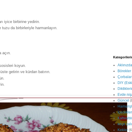
 iyice birbirine yedirin.
tuzu da birbirleriyle harmanlayın.
a açın.
Kategoriler
Aklınızd
osisleri koyun.
Börekler
 üste getirin ve kürdan batırın.
Çorbalar
ün.
DIY (Esk
in.
Diktikler
Evde niş
Güncel
(
Hamurişl
İçecekler
Kahvaltıl
keçe çal
Kekler
(6