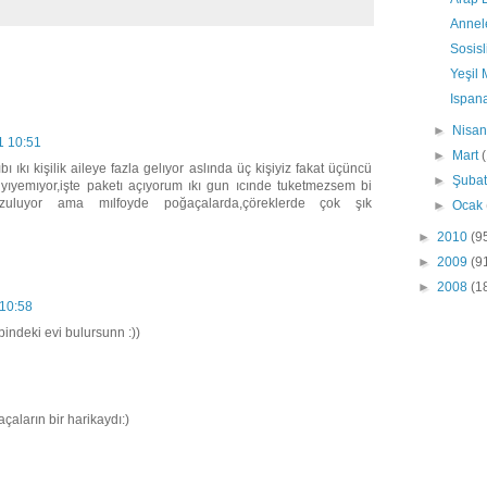
Annel
Sosisl
Yeşil 
Ispana
►
Nisa
1 10:51
►
Mart
ı ıkı kişilik aileye fazla gelıyor aslında üç kişiyiz fakat üçüncü
►
Şuba
yıyemıyor,işte paketı açıyorum ıkı gun ıcınde tuketmezsem bi
uluyor ama mılfoyde poğaçalarda,çöreklerde çok şık
►
Ocak
►
2010
(9
►
2009
(9
►
2008
(1
 10:58
indeki evi bulursunn :))
çaların bir harikaydı:)