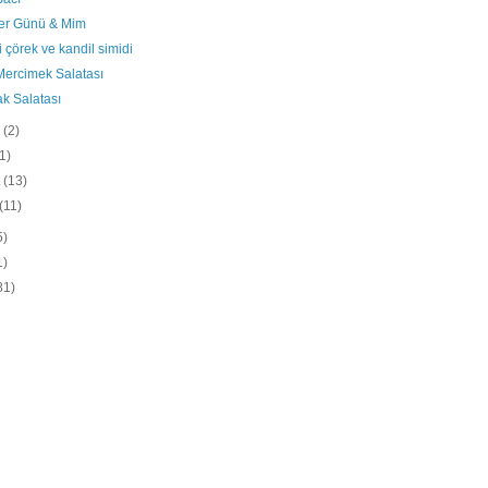
er Günü & Mim
i çörek ve kandil simidi
Mercimek Salatası
k Salatası
n
(2)
(1)
t
(13)
(11)
5)
1)
81)